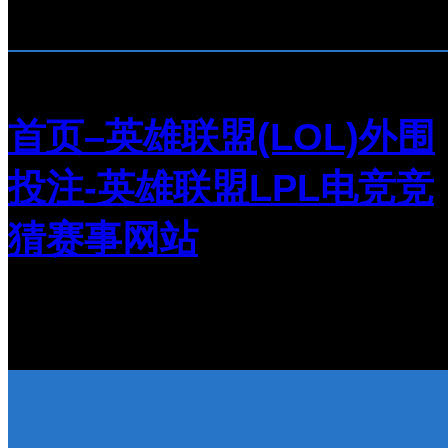
首页–英雄联盟(LOL)外围
投注-英雄联盟LPL电竞竞
猜赛事网站