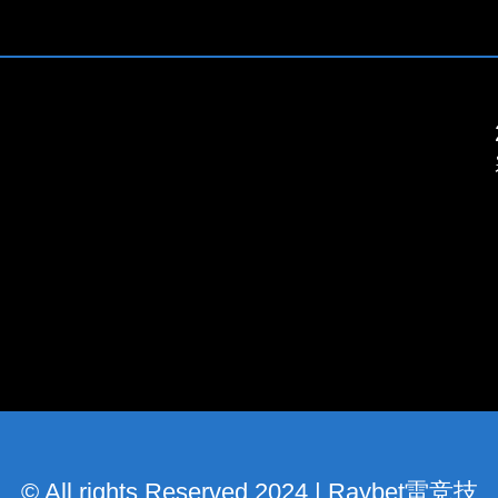
I
© All rights Reserved 2024 | Raybet雷竞技