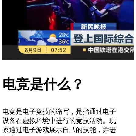
电竞是什么？
电竞是电子竞技的缩写，是指通过电子
设备在虚拟环境中进行的竞技活动。玩
家通过电子游戏展示自己的技能，并进