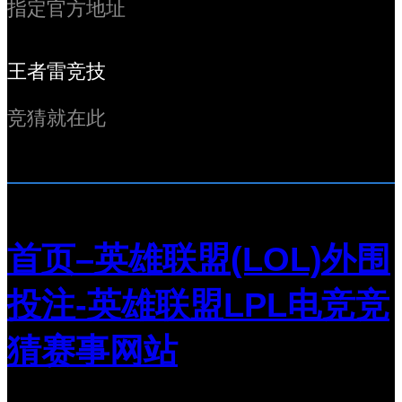
指定官方地址
王者雷竞技
竞猜就在此
首页–英雄联盟(LOL)外围
投注-英雄联盟LPL电竞竞
猜赛事网站