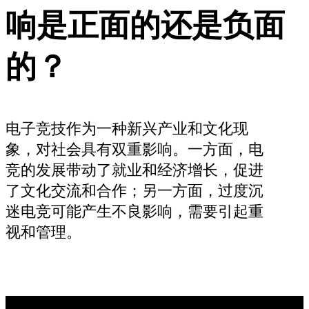
响是正面的还是负面
的？
电子竞技作为一种新兴产业和文化现
象，对社会具有双重影响。一方面，电
竞的发展带动了就业和经济增长，促进
了文化交流和合作；另一方面，过度沉
迷电竞可能产生不良影响，需要引起重
视和管理。