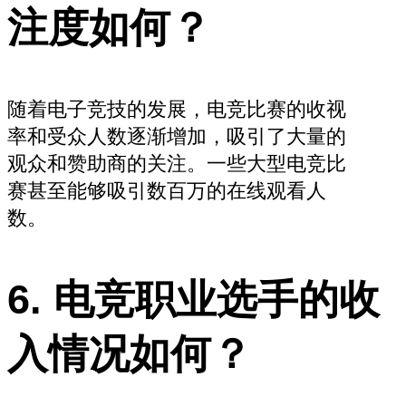
注度如何？
随着电子竞技的发展，电竞比赛的收视
率和受众人数逐渐增加，吸引了大量的
观众和赞助商的关注。一些大型电竞比
赛甚至能够吸引数百万的在线观看人
数。
6. 电竞职业选手的收
入情况如何？