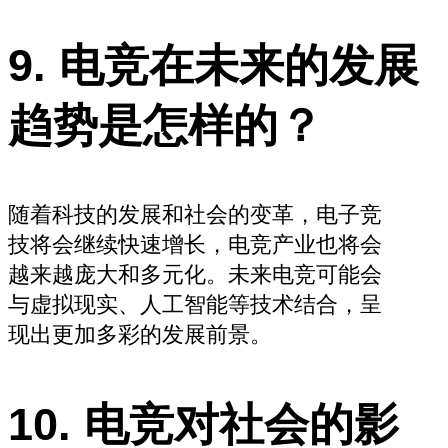
9. 电竞在未来的发展
趋势是怎样的？
随着科技的发展和社会的变革，电子竞
技将会继续快速增长，电竞产业也将会
越来越庞大和多元化。未来电竞可能会
与虚拟现实、人工智能等技术结合，呈
现出更加多彩的发展前景。
10. 电竞对社会的影