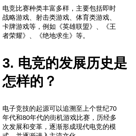
电竞比赛种类丰富多样，主要包括即时
战略游戏、射击类游戏、体育类游戏、
卡牌游戏等，例如《英雄联盟》、《王
者荣耀》、《绝地求生》等。
3. 电竞的发展历史是
怎样的？
电子竞技的起源可以追溯至上个世纪70
年代和80年代的街机游戏比赛，历经多
次发展和变革，逐渐形成现代电竞的模
式，并逐渐进入主流文化。