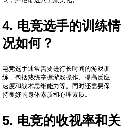
4. 电竞选手的训练情
况如何？
电竞选手通常需要进行长时间的游戏训
练，包括熟练掌握游戏操作、提高反应
速度和战术思维能力等。同时还需要保
持良好的身体素质和心理素质。
5. 电竞的收视率和关