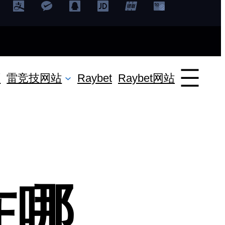
页
雷竞技网站
Raybet
Raybet网站
在哪