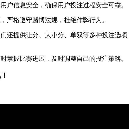
保护用户信息安全，确保用户投注过程安全可靠。
正，严格遵守赌博法规，杜绝作弊行为。
，我们还提供让分、大小分、单双等多种投注选项
您随时掌握比赛进展，及时调整自己的投注策略。
吧！