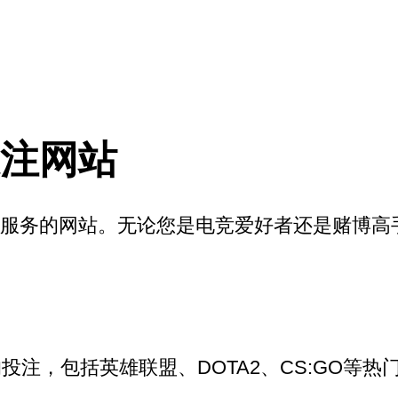
注网站
服务的网站。无论您是电竞爱好者还是赌博高
投注，包括英雄联盟、DOTA2、CS:GO等热