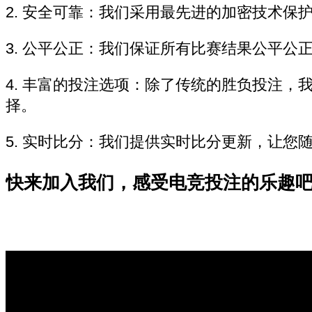
2. 安全可靠：我们采用最先进的加密技术
3. 公平公正：我们保证所有比赛结果公平公
4. 丰富的投注选项：除了传统的胜负投注
择。
5. 实时比分：我们提供实时比分更新，让
快来加入我们，感受电竞投注的乐趣