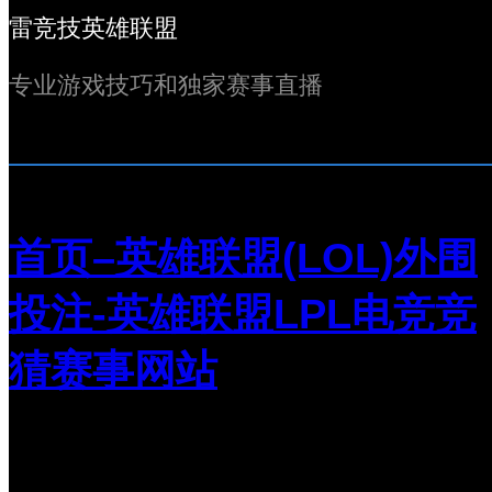
雷竞技英雄联盟
专业游戏技巧和独家赛事直播
首页–英雄联盟(LOL)外围
投注-英雄联盟LPL电竞竞
猜赛事网站