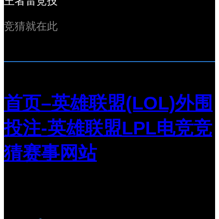
王者雷竞技
竞猜就在此
首页–英雄联盟(LOL)外围
投注-英雄联盟LPL电竞竞
猜赛事网站