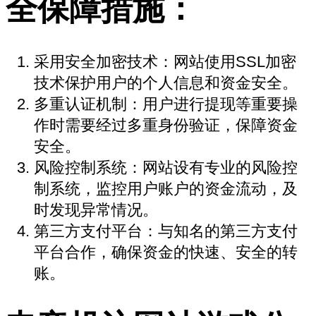
全保障措施：
采用安全加密技术：网站使用SSL加密
技术保护用户的个人信息和资金安全。
多重认证机制：用户进行提现等重要操
作时需要经过多重身份验证，保障资金
安全。
风险控制系统：网站设有专业的风险控
制系统，监控用户账户的资金流动，及
时发现异常情况。
第三方支付平台：与知名的第三方支付
平台合作，确保资金的快速、安全的转
账。