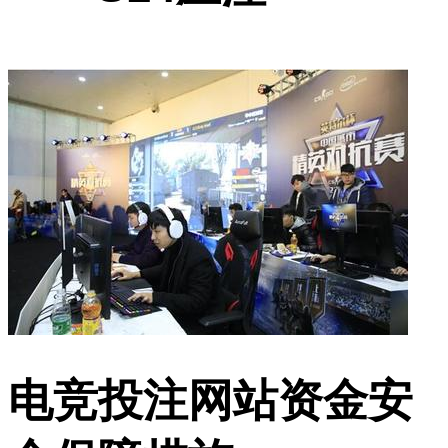
电竞投注网站资金安