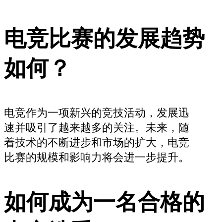
电竞比赛的发展趋势
如何？
电竞作为一项新兴的竞技活动，发展迅
速并吸引了越来越多的关注。未来，随
着技术的不断进步和市场的扩大，电竞
比赛的规模和影响力将会进一步提升。
如何成为一名合格的