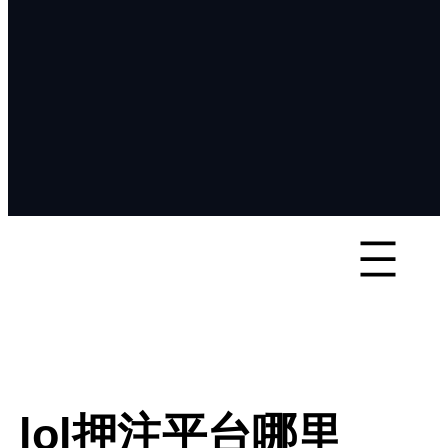
lol押注平台哪里