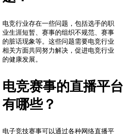
电竞行业存在一些问题，包括选手的职
业生涯短暂、赛事的组织不规范、赛事
的脏话现象等。这些问题需要电竞行业
相关方面共同努力解决，促进电竞行业
的健康发展。
电竞赛事的直播平台
有哪些？
电子竞技赛事可以通过各种网络直播平