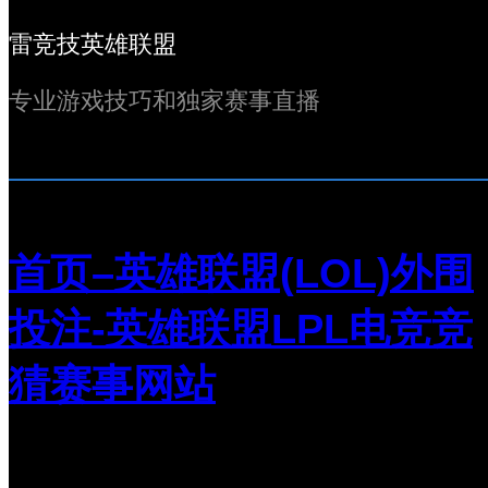
雷竞技英雄联盟
专业游戏技巧和独家赛事直播
首页–英雄联盟(LOL)外围
投注-英雄联盟LPL电竞竞
猜赛事网站