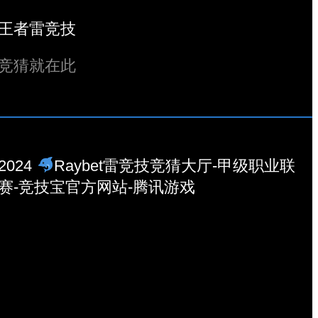
王者雷竞技
竞猜就在此
2024
Raybet雷竞技竞猜大厅-甲级职业联
赛-竞技宝官方网站-腾讯游戏
nstagram
LinkedIn
电子邮件
Facebook