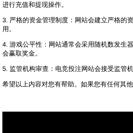
进行充值和提现操作。
3. 严格的资金管理制度：网站会建立严格
用。
4. 游戏公平性：网站通常会采用随机数发生
会赢取奖金。
5. 监管机构审查：电竞投注网站会接受监
希望以上内容对您有帮助。如果您有任何其他