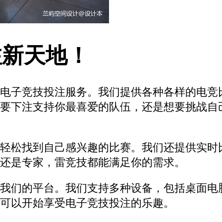
注新天地！
电子竞技投注服务。我们提供各种各样的电竞
要下注支持你最喜爱的队伍，还是想要挑战自
轻松找到自己感兴趣的比赛。我们还提供实时
还是专家，雷竞技都能满足你的需求。
我们的平台。我们支持多种设备，包括桌面电
可以开始享受电子竞技投注的乐趣。