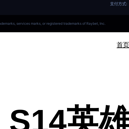
首
菜_S14英