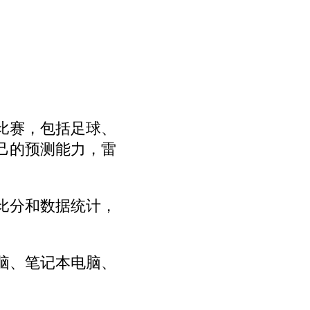
比赛，包括足球、
己的预测能力，雷
比分和数据统计，
脑、笔记本电脑、