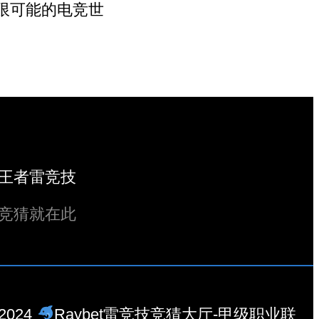
限可能的电竞世
王者雷竞技
竞猜就在此
2024
Raybet雷竞技竞猜大厅-甲级职业联