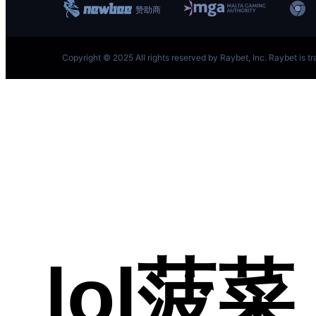
跳
至
内
容
lol菠