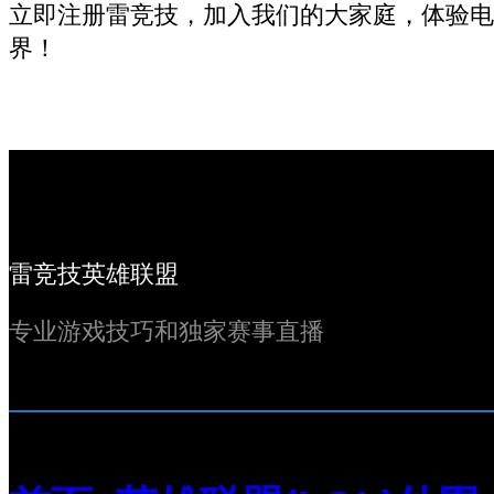
立即注册雷竞技，加入我们的大家庭，体验电
界！
雷竞技英雄联盟
专业游戏技巧和独家赛事直播