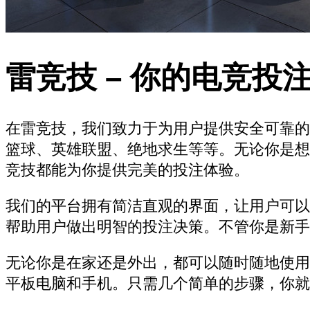
雷竞技 – 你的电竞投
在雷竞技，我们致力于为用户提供安全可靠的
篮球、英雄联盟、绝地求生等等。无论你是想
竞技都能为你提供完美的投注体验。
我们的平台拥有简洁直观的界面，让用户可以
帮助用户做出明智的投注决策。不管你是新手
无论你是在家还是外出，都可以随时随地使用
平板电脑和手机。只需几个简单的步骤，你就