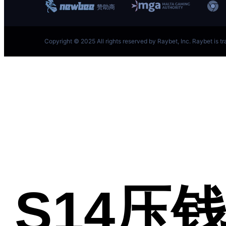
跳
至
内
容
S14压