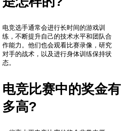
是怎样的?
电竞选手通常会进行长时间的游戏训
练，不断提升自己的技术水平和团队合
作能力。他们也会观看比赛录像，研究
对手的战术，以及进行身体训练保持状
态。
电竞比赛中的奖金有
多高?