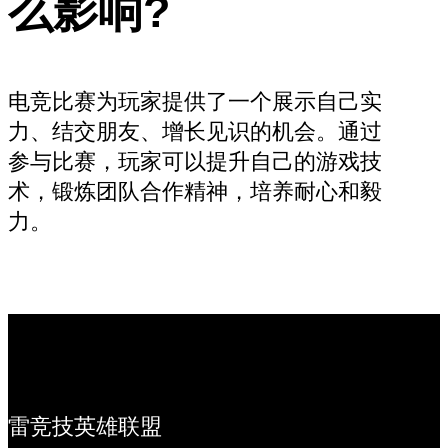
么影响?
电竞比赛为玩家提供了一个展示自己实
力、结交朋友、增长见识的机会。通过
参与比赛，玩家可以提升自己的游戏技
术，锻炼团队合作精神，培养耐心和毅
力。
雷竞技英雄联盟