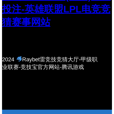
投注-英雄联盟LPL电竞竞
猜赛事网站
2024
Raybet雷竞技竞猜大厅-甲级职
业联赛-竞技宝官方网站-腾讯游戏
Instagram
LinkedIn
电子邮件
Facebook