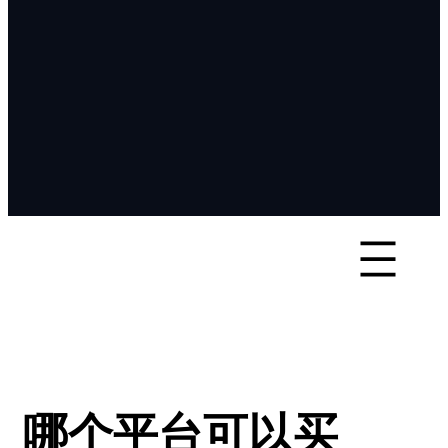
哪个平台可以买