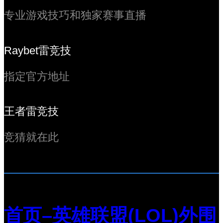
专业游戏技巧和独家赛事直播
Raybet雷竞技
指定官方地址
王者雷竞技
竞猜就在此
首页–英雄联盟(LOL)外围