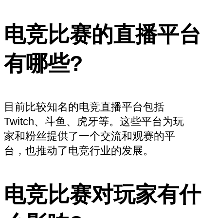
电竞比赛的直播平台
有哪些?
目前比较知名的电竞直播平台包括
Twitch、斗鱼、虎牙等。这些平台为玩
家和粉丝提供了一个交流和观赛的平
台，也推动了电竞行业的发展。
电竞比赛对玩家有什