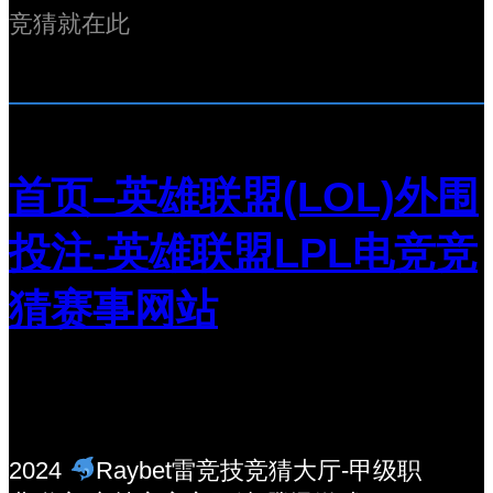
竞猜就在此
首页–英雄联盟(LOL)外围
投注-英雄联盟LPL电竞竞
猜赛事网站
2024
Raybet雷竞技竞猜大厅-甲级职