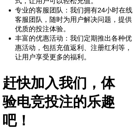
式，让用户可以轻松充值。
专业的客服团队：我们拥有24小时在线
客服团队，随时为用户解决问题，提供
优质的投注体验。
丰富的优惠活动：我们定期推出各种优
惠活动，包括充值返利、注册红利等，
让用户享受更多的福利。
赶快加入我们，体
验电竞投注的乐趣
吧！