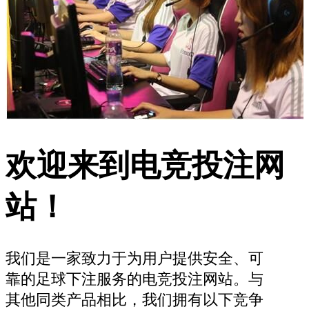
欢迎来到电竞投注网
站！
我们是一家致力于为用户提供安全、可
靠的足球下注服务的电竞投注网站。与
其他同类产品相比，我们拥有以下竞争