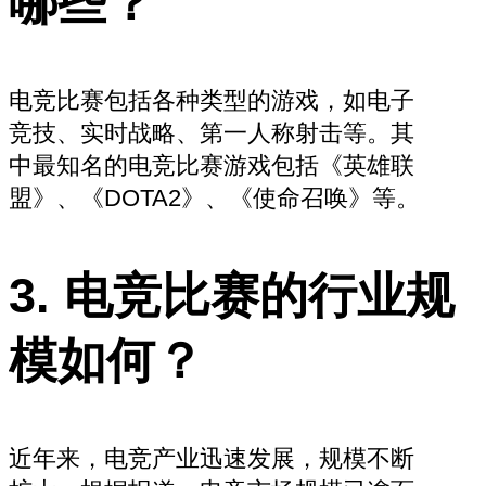
哪些？
电竞比赛包括各种类型的游戏，如电子
竞技、实时战略、第一人称射击等。其
中最知名的电竞比赛游戏包括《英雄联
盟》、《DOTA2》、《使命召唤》等。
3. 电竞比赛的行业规
模如何？
近年来，电竞产业迅速发展，规模不断