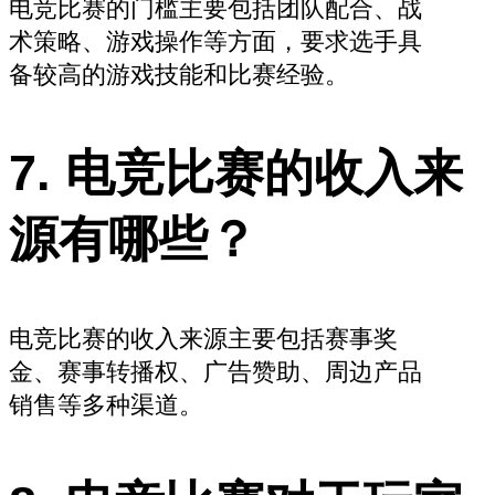
电竞比赛的门槛主要包括团队配合、战
术策略、游戏操作等方面，要求选手具
备较高的游戏技能和比赛经验。
7. 电竞比赛的收入来
源有哪些？
电竞比赛的收入来源主要包括赛事奖
金、赛事转播权、广告赞助、周边产品
销售等多种渠道。