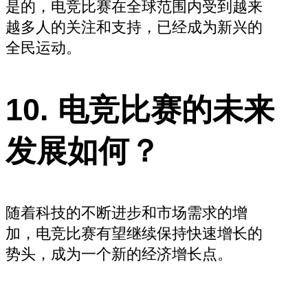
是的，电竞比赛在全球范围内受到越来
越多人的关注和支持，已经成为新兴的
全民运动。
10. 电竞比赛的未来
发展如何？
随着科技的不断进步和市场需求的增
加，电竞比赛有望继续保持快速增长的
势头，成为一个新的经济增长点。