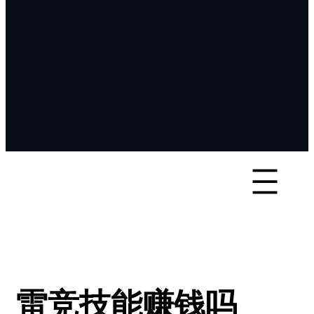
雷竞技能赚钱吗