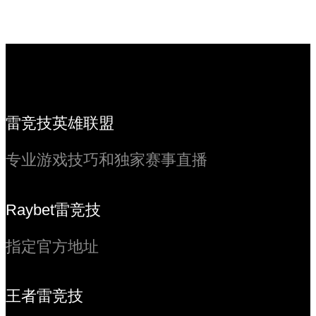
雷竞技英雄联盟
专业游戏技巧和独家赛事直播
Raybet雷竞技
指定官方地址
王者雷竞技