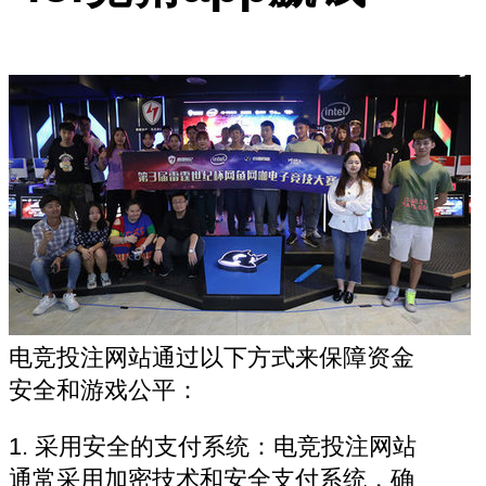
电竞投注网站通过以下方式来保障资金
安全和游戏公平：
1. 采用安全的支付系统：电竞投注网站
通常采用加密技术和安全支付系统，确