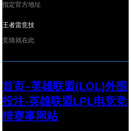
指定官方地址
王者雷竞技
竞猜就在此
首页–英雄联盟(LOL)外围
投注-英雄联盟LPL电竞竞
猜赛事网站