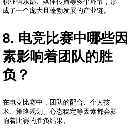
职业俱乐部、媒体传播等多个环节，形
成了一个庞大且蓬勃发展的产业链。
8. 电竞比赛中哪些因
素影响着团队的胜
负？
在电竞比赛中，团队的配合、个人技
术、策略规划、心态稳定等因素都会影
响着比赛的胜负结果。