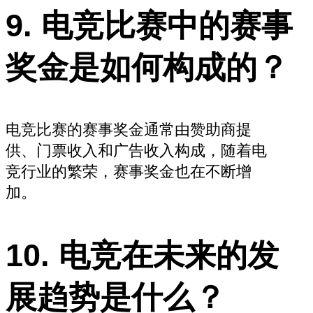
9. 电竞比赛中的赛事
奖金是如何构成的？
电竞比赛的赛事奖金通常由赞助商提
供、门票收入和广告收入构成，随着电
竞行业的繁荣，赛事奖金也在不断增
加。
10. 电竞在未来的发
展趋势是什么？