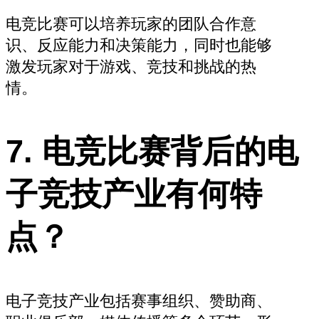
电竞比赛可以培养玩家的团队合作意
识、反应能力和决策能力，同时也能够
激发玩家对于游戏、竞技和挑战的热
情。
7. 电竞比赛背后的电
子竞技产业有何特
点？
电子竞技产业包括赛事组织、赞助商、