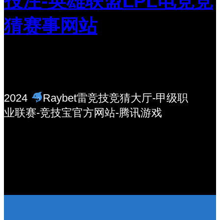
投注-英雄联盟LPL电竞竞
猜赛事网站
2024
Raybet雷竞技竞猜大厅-甲级职
业联赛-竞技宝官方网站-腾讯游戏
Instagram
LinkedIn
电子邮件
Facebook