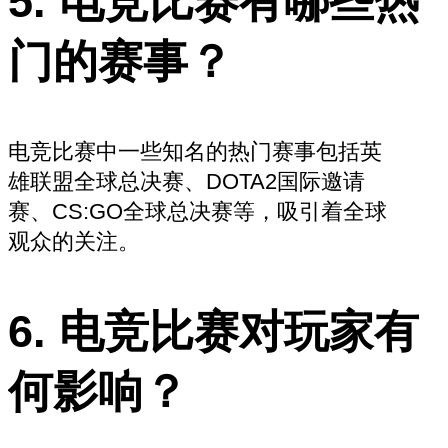
5. 电竞比赛有哪些热
门的赛事？
电竞比赛中一些知名的热门赛事包括英
雄联盟全球总决赛、DOTA2国际邀请
赛、CS:GO全球总决赛等，吸引着全球
观众的关注。
6. 电竞比赛对玩家有
何影响？