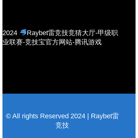
2024
Raybet雷竞技竞猜大厅-甲级职
业联赛-竞技宝官方网站-腾讯游戏
Instagram
LinkedIn
电子邮件
Facebook
© All rights Reserved 2024 | Raybet雷
竞技