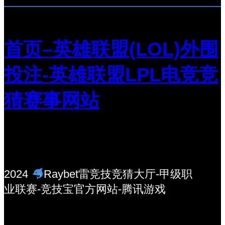
首页–英雄联盟(LOL)外围
投注-英雄联盟LPL电竞竞
猜赛事网站
2024
Raybet雷竞技竞猜大厅-甲级职
业联赛-竞技宝官方网站-腾讯游戏
Instagram
LinkedIn
电子邮件
Facebook