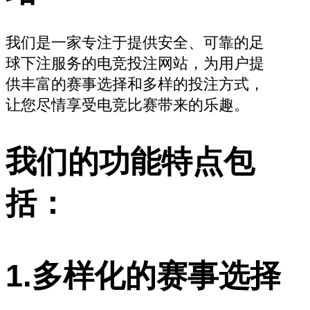
我们是一家专注于提供安全、可靠的足
球下注服务的电竞投注网站，为用户提
供丰富的赛事选择和多样的投注方式，
让您尽情享受电竞比赛带来的乐趣。
我们的功能特点包
括：
1.多样化的赛事选择