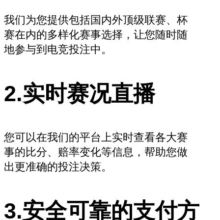
我们为您提供包括国内外顶级联赛、杯
赛在内的多样化赛事选择，让您随时随
地参与到电竞投注中。
2.实时赛况直播
您可以在我们的平台上实时查看各大赛
事的比分、赔率变化等信息，帮助您做
出更准确的投注决策。
3.安全可靠的支付方