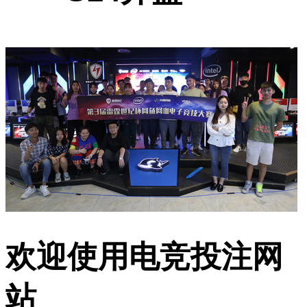
欢迎使用电竞投注网
站