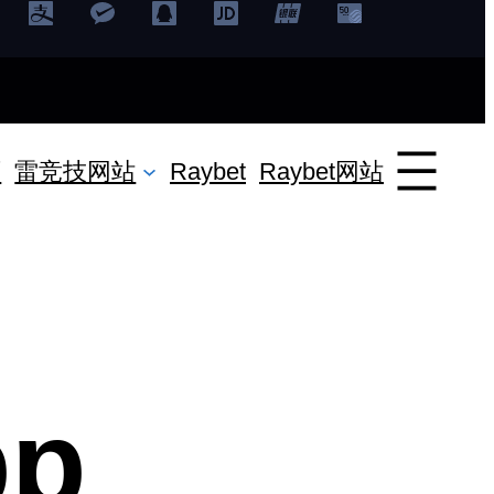
页
雷竞技网站
Raybet
Raybet网站
p