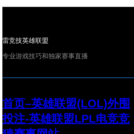
雷竞技英雄联盟
专业游戏技巧和独家赛事直播
首页–英雄联盟(LOL)外围
投注-英雄联盟LPL电竞竞
猜赛事网站