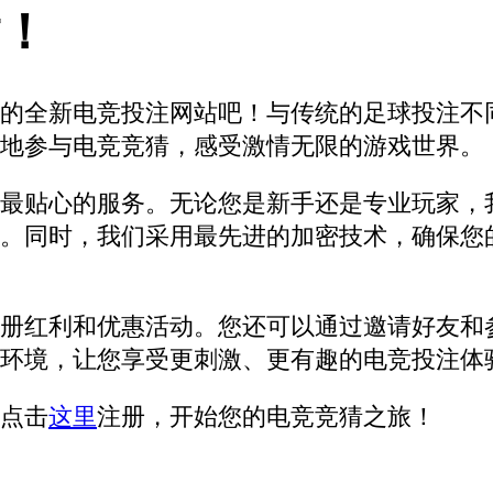
！
的全新电竞投注网站吧！与传统的足球投注不
地参与电竞竞猜，感受激情无限的游戏世界。
最贴心的服务。无论您是新手还是专业玩家，
。同时，我们采用最先进的加密技术，确保您
册红利和优惠活动。您还可以通过邀请好友和
环境，让您享受更刺激、更有趣的电竞投注体
点击
这里
注册，开始您的电竞竞猜之旅！