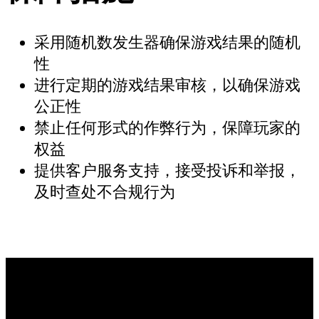
采用随机数发生器确保游戏结果的随机
性
进行定期的游戏结果审核，以确保游戏
公正性
禁止任何形式的作弊行为，保障玩家的
权益
提供客户服务支持，接受投诉和举报，
及时查处不合规行为