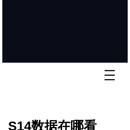
S14数据在哪看