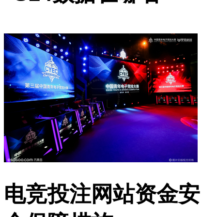
电竞投注网站资金安