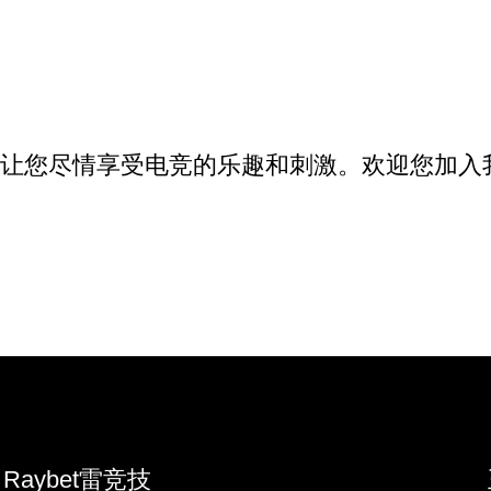
让您尽情享受电竞的乐趣和刺激。欢迎您加入
Raybet雷竞技