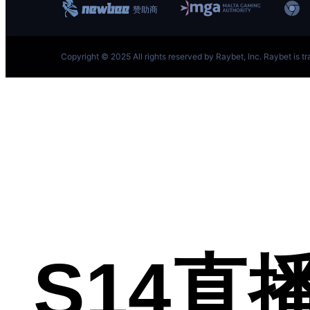
跳
至
内
容
S14直