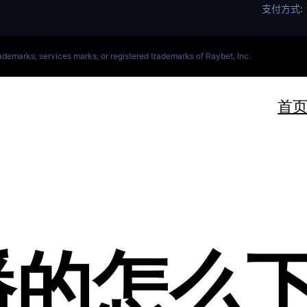
首
播的怎么