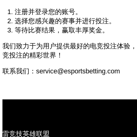
注册并登录您的账号。
选择您感兴趣的赛事并进行投注。
等待比赛结果，赢取丰厚奖金。
我们致力于为用户提供最好的电竞投注体验，
竞投注的精彩世界！
联系我们：service@esportsbetting.com
雷竞技英雄联盟