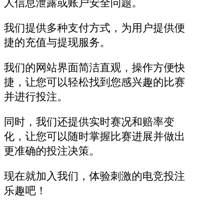
人信息泄露或账户安全问题。
我们提供多种支付方式，为用户提供便
捷的充值与提现服务。
我们的网站界面简洁直观，操作方便快
捷，让您可以轻松找到您感兴趣的比赛
并进行投注。
同时，我们还提供实时赛况和赔率变
化，让您可以随时掌握比赛进展并做出
更准确的投注决策。
现在就加入我们，体验刺激的电竞投注
乐趣吧！