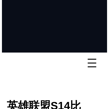
英雄联盟S14比