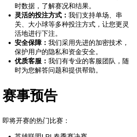
时数据，了解赛况和结果。
灵活的投注方式：
我们支持单场、串
关、大小球等多种投注方式，让您更灵
活地进行下注。
安全保障：
我们采用先进的加密技术，
保护用户的隐私和资金安全。
优质客服：
我们有专业的客服团队，随
时为您解答问题和提供帮助。
赛事预告
即将开赛的热门比赛：
英雄联盟LPL春季赛决赛