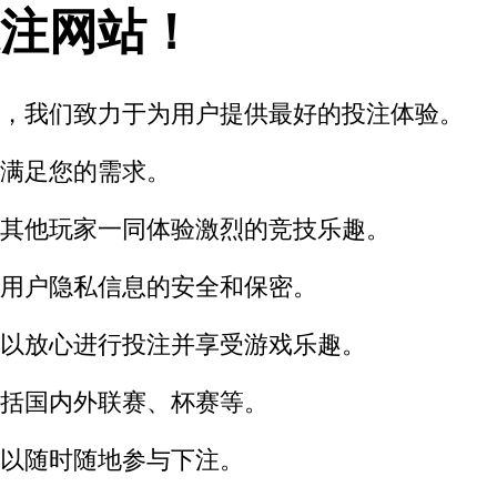
注网站！
，我们致力于为用户提供最好的投注体验。
满足您的需求。
其他玩家一同体验激烈的竞技乐趣。
用户隐私信息的安全和保密。
以放心进行投注并享受游戏乐趣。
括国内外联赛、杯赛等。
以随时随地参与下注。