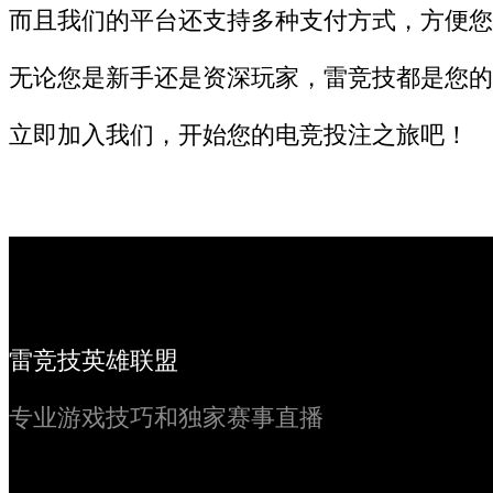
而且我们的平台还支持多种支付方式，方便您
无论您是新手还是资深玩家，雷竞技都是您的
立即加入我们，开始您的电竞投注之旅吧！
雷竞技英雄联盟
专业游戏技巧和独家赛事直播