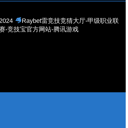
2024
Raybet雷竞技竞猜大厅-甲级职业联
赛-竞技宝官方网站-腾讯游戏
nstagram
LinkedIn
电子邮件
Facebook