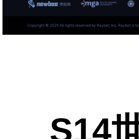
跳
至
内
容
S14